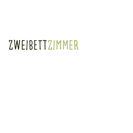
Zweibett
zimmer
Unsere 21 m² großen Zweibettzimmer sind komfortabel und mit einem Duschbad
ausgestattet. Die Betten (0,90 m x 2,00 m) in allen Zimmern sind L-förmig angeordnet.